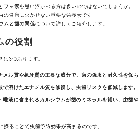
と
フッ素
を思い浮かべる方は多いのではないでしょうか。
歯の健康に欠かせない重要な栄養素です。
ウムと歯の関係
について詳しくご紹介します。
ムの役割
きは3つあります。
ナメル質や象牙質の主要な成分で、歯の強度と耐久性を保ち
酸で溶けたエナメル質を修復し、虫歯リスクを低減します。
：唾液に含まれるカルシウムが歯のミネラルを補い、虫歯や
に摂ることで虫歯予防効果が高まる
のです。