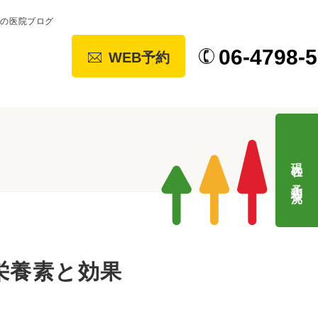
」の医院ブログ
06-4798-
WEB予約
現在の予約状況
栄養素と効果