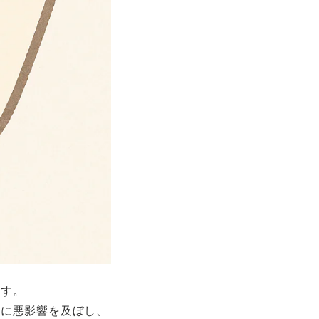
ます。
育に悪影響を及ぼし、