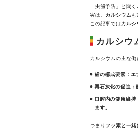
「虫歯予防」と聞く
実は、
カルシウム
も
この記事では
カルシ
カルシウ
カルシウムの主な働
歯の構成要素
：エ
再石灰化の促進
：
口腔内の健康維持
ます。
つまり
フッ素と一緒