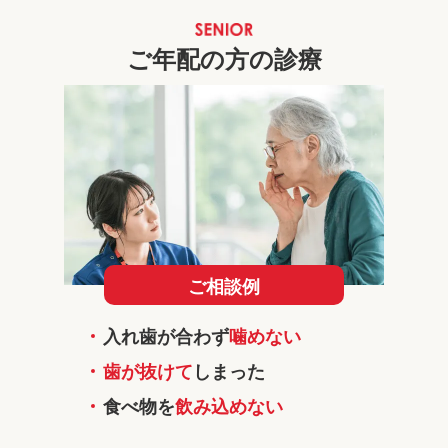
ご年配の方の診療
ご相談例
入れ歯が合わず
噛めない
歯が抜けて
しまった
食べ物を
飲み込めない