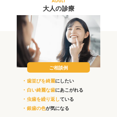
大人の診療
ご相談例
歯並びを綺麗
にしたい
白い綺麗な歯
にあこがれる
虫歯を繰り返し
ている
銀歯の色
が気になる