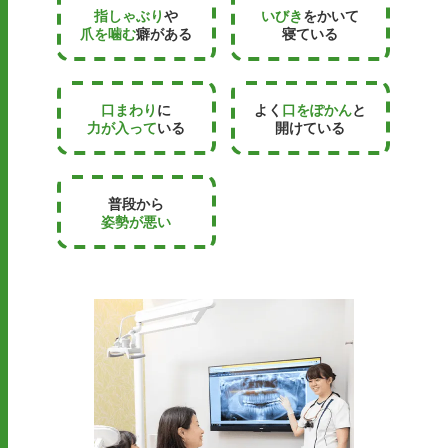
指しゃぶり
や
いびき
をかいて
爪を噛む
癖がある
寝ている
口まわり
に
よく
口をぽかん
と
力が入って
いる
開けている
普段から
姿勢が悪い